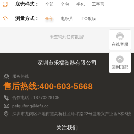
底壳样式：
全部
全包
半包
工字形
门字形
π字形
口字形
测量方式：
全部
电极片
ITO镀膜
未查询到任何数据!
在线客服
深圳市乐福衡器有限公司
回到顶部
服务热线
售后热线:400-603-5668
合作电话：18770228105
peiguifeng@lefu.cc
深圳市龙岗区坪地街道高桥社区环坪路22号盛隆兴产业园A栋6楼
关注我们