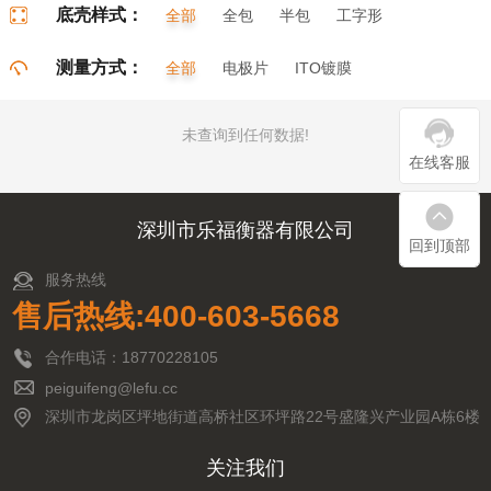
底壳样式：
全部
全包
半包
工字形
门字形
π字形
口字形
测量方式：
全部
电极片
ITO镀膜
未查询到任何数据!
在线客服
深圳市乐福衡器有限公司
回到顶部
服务热线
售后热线:400-603-5668
合作电话：18770228105
peiguifeng@lefu.cc
深圳市龙岗区坪地街道高桥社区环坪路22号盛隆兴产业园A栋6楼
关注我们