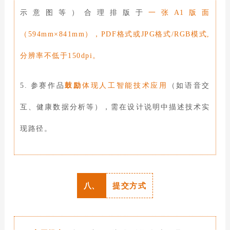
示意图等）合理排版于
一张A1版面
（594mm×8
41mm），
PDF格式或JPG格式/RGB模式,
分辨率不低于150dpi
。
5. 参赛作品
鼓励
体现人工智能技术应用
（如语音交
互、健康数据分析等），需在设计说明中描述技术实
现路径。
八、
提交方式