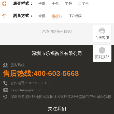
底壳样式：
全部
全包
半包
工字形
门字形
π字形
口字形
测量方式：
全部
电极片
ITO镀膜
未查询到任何数据!
在线客服
深圳市乐福衡器有限公司
回到顶部
服务热线
售后热线:400-603-5668
合作电话：18770228105
peiguifeng@lefu.cc
深圳市龙岗区坪地街道高桥社区环坪路22号盛隆兴产业园A栋6楼
关注我们