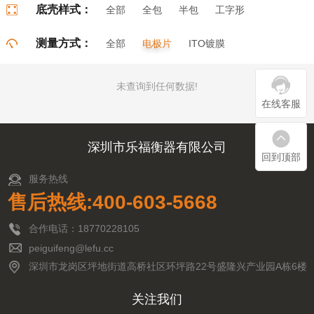
底壳样式：
全部
全包
半包
工字形
门字形
π字形
口字形
测量方式：
全部
电极片
ITO镀膜
未查询到任何数据!
在线客服
深圳市乐福衡器有限公司
回到顶部
服务热线
售后热线:400-603-5668
合作电话：18770228105
peiguifeng@lefu.cc
深圳市龙岗区坪地街道高桥社区环坪路22号盛隆兴产业园A栋6楼
关注我们