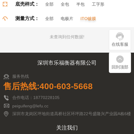
底壳样式：
全部
全包
半包
工字形
门字形
π字形
口字形
测量方式：
全部
电极片
ITO镀膜
未查询到任何数据!
在线客服
深圳市乐福衡器有限公司
回到顶部
服务热线
售后热线:400-603-5668
合作电话：18770228105
peiguifeng@lefu.cc
深圳市龙岗区坪地街道高桥社区环坪路22号盛隆兴产业园A栋6楼
关注我们