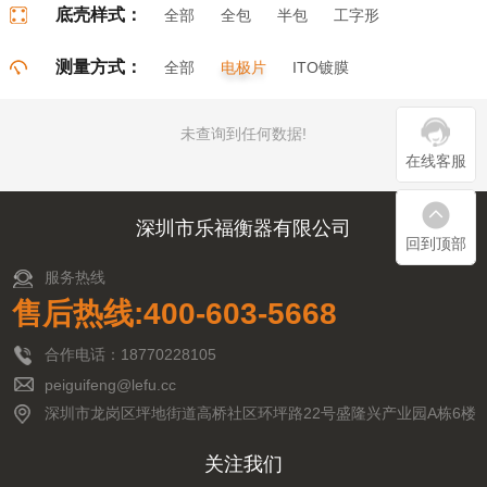
底壳样式：
全部
全包
半包
工字形
门字形
π字形
口字形
测量方式：
全部
电极片
ITO镀膜
未查询到任何数据!
在线客服
深圳市乐福衡器有限公司
回到顶部
服务热线
售后热线:400-603-5668
合作电话：18770228105
peiguifeng@lefu.cc
深圳市龙岗区坪地街道高桥社区环坪路22号盛隆兴产业园A栋6楼
关注我们