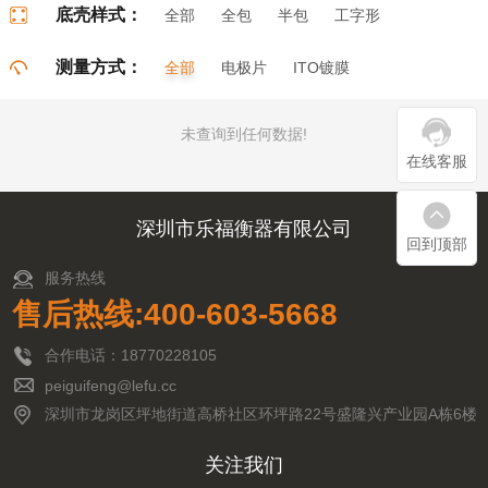
底壳样式：
全部
全包
半包
工字形
门字形
π字形
口字形
测量方式：
全部
电极片
ITO镀膜
未查询到任何数据!
在线客服
深圳市乐福衡器有限公司
回到顶部
服务热线
售后热线:400-603-5668
合作电话：18770228105
peiguifeng@lefu.cc
深圳市龙岗区坪地街道高桥社区环坪路22号盛隆兴产业园A栋6楼
关注我们