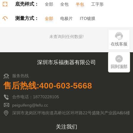
底壳样式：
全部
全包
半包
工字形
门字形
π字形
口字形
测量方式：
全部
电极片
ITO镀膜
未查询到任何数据!
在线客服
深圳市乐福衡器有限公司
回到顶部
服务热线
售后热线:400-603-5668
合作电话：18770228105
peiguifeng@lefu.cc
深圳市龙岗区坪地街道高桥社区环坪路22号盛隆兴产业园A栋6楼
关注我们