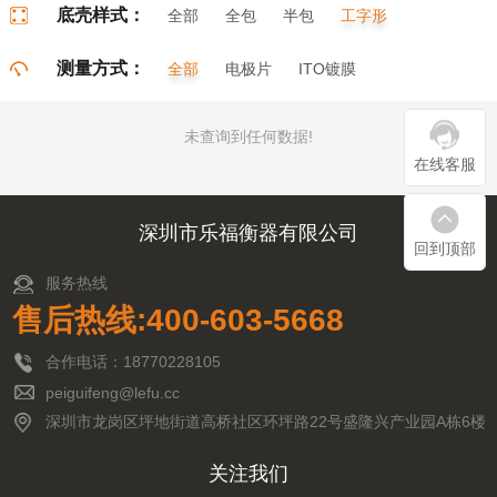
底壳样式：
全部
全包
半包
工字形
门字形
π字形
口字形
测量方式：
全部
电极片
ITO镀膜
未查询到任何数据!
在线客服
深圳市乐福衡器有限公司
回到顶部
服务热线
售后热线:400-603-5668
合作电话：18770228105
peiguifeng@lefu.cc
深圳市龙岗区坪地街道高桥社区环坪路22号盛隆兴产业园A栋6楼
关注我们