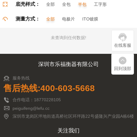
底壳样式：
全部
全包
半包
工字形
门字形
π字形
口字形
测量方式：
全部
电极片
ITO镀膜
未查询到任何数据!
在线客服
深圳市乐福衡器有限公司
回到顶部
服务热线
售后热线:400-603-5668
合作电话：18770228105
peiguifeng@lefu.cc
深圳市龙岗区坪地街道高桥社区环坪路22号盛隆兴产业园A栋6楼
关注我们