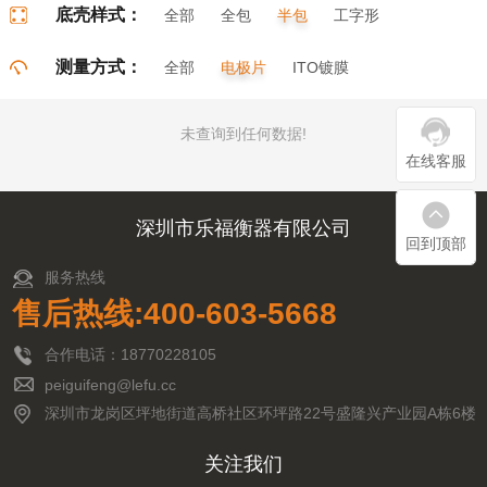
底壳样式：
全部
全包
半包
工字形
门字形
π字形
口字形
测量方式：
全部
电极片
ITO镀膜
未查询到任何数据!
在线客服
深圳市乐福衡器有限公司
回到顶部
服务热线
售后热线:400-603-5668
合作电话：18770228105
peiguifeng@lefu.cc
深圳市龙岗区坪地街道高桥社区环坪路22号盛隆兴产业园A栋6楼
关注我们