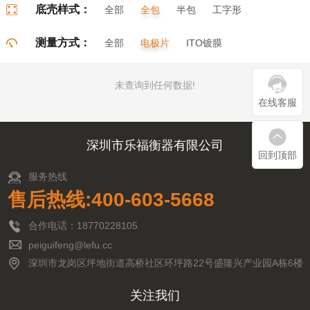
底壳样式：
全部
全包
半包
工字形
门字形
π字形
口字形
测量方式：
全部
电极片
ITO镀膜
未查询到任何数据!
在线客服
深圳市乐福衡器有限公司
回到顶部
服务热线
售后热线:400-603-5668
合作电话：18770228105
peiguifeng@lefu.cc
深圳市龙岗区坪地街道高桥社区环坪路22号盛隆兴产业园A栋6楼
关注我们