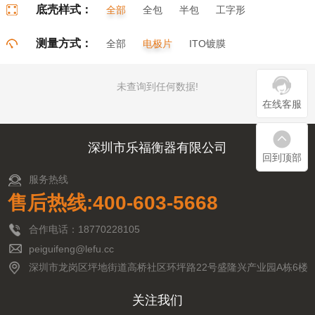
底壳样式：
全部
全包
半包
工字形
门字形
π字形
口字形
测量方式：
全部
电极片
ITO镀膜
未查询到任何数据!
在线客服
深圳市乐福衡器有限公司
回到顶部
服务热线
售后热线:400-603-5668
合作电话：18770228105
peiguifeng@lefu.cc
深圳市龙岗区坪地街道高桥社区环坪路22号盛隆兴产业园A栋6楼
关注我们