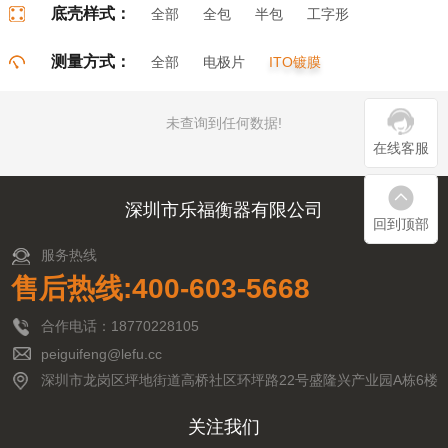
底壳样式：
全部
全包
半包
工字形
门字形
π字形
口字形
测量方式：
全部
电极片
ITO镀膜
未查询到任何数据!
在线客服
深圳市乐福衡器有限公司
回到顶部
服务热线
售后热线:400-603-5668
合作电话：18770228105
peiguifeng@lefu.cc
深圳市龙岗区坪地街道高桥社区环坪路22号盛隆兴产业园A栋6楼
关注我们