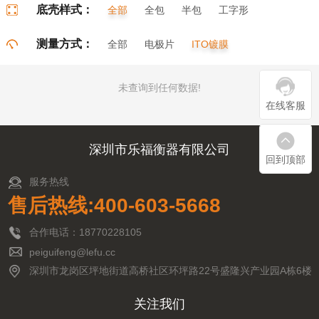
底壳样式：
全部
全包
半包
工字形
门字形
π字形
口字形
测量方式：
全部
电极片
ITO镀膜
未查询到任何数据!
在线客服
深圳市乐福衡器有限公司
回到顶部
服务热线
售后热线:400-603-5668
合作电话：18770228105
peiguifeng@lefu.cc
深圳市龙岗区坪地街道高桥社区环坪路22号盛隆兴产业园A栋6楼
关注我们