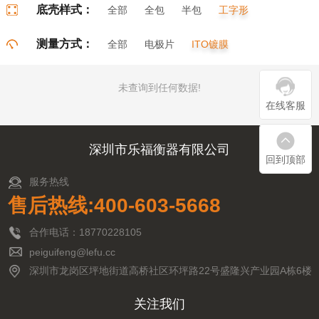
底壳样式：
全部
全包
半包
工字形
门字形
π字形
口字形
测量方式：
全部
电极片
ITO镀膜
未查询到任何数据!
在线客服
深圳市乐福衡器有限公司
回到顶部
服务热线
售后热线:400-603-5668
合作电话：18770228105
peiguifeng@lefu.cc
深圳市龙岗区坪地街道高桥社区环坪路22号盛隆兴产业园A栋6楼
关注我们