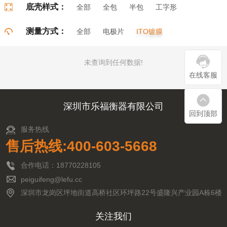
底壳样式：
全部
全包
半包
工字形
门字形
π字形
口字形
测量方式：
全部
电极片
ITO镀膜
未查询到任何数据!
在线客服
深圳市乐福衡器有限公司
回到顶部
服务热线
售后热线:400-603-5668
合作电话：18770228105
peiguifeng@lefu.cc
深圳市龙岗区坪地街道高桥社区环坪路22号盛隆兴产业园A栋6楼
关注我们