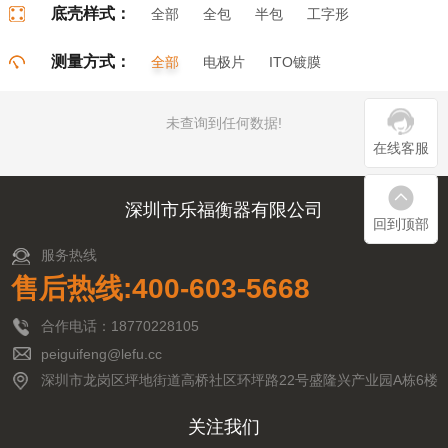
底壳样式：
全部
全包
半包
工字形
门字形
π字形
口字形
测量方式：
全部
电极片
ITO镀膜
未查询到任何数据!
在线客服
深圳市乐福衡器有限公司
回到顶部
服务热线
售后热线:400-603-5668
合作电话：18770228105
peiguifeng@lefu.cc
深圳市龙岗区坪地街道高桥社区环坪路22号盛隆兴产业园A栋6楼
关注我们